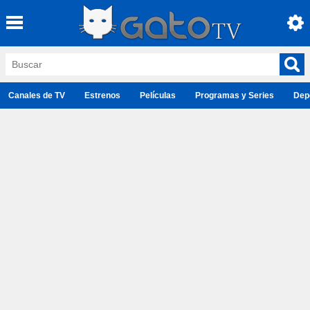
Canales de TV
Estrenos
Películas
Programas y Series
Dep