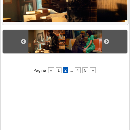
Página
«
1
2
...
4
5
»