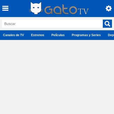
Canales de TV
Estrenos
Películas
Programas y Series
Dep