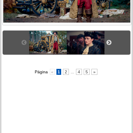
Página
«
1
2
...
4
5
»