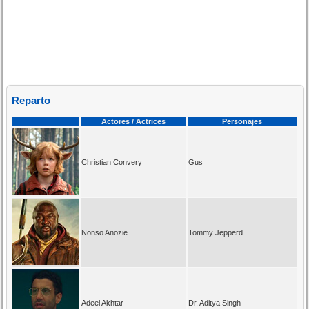
Reparto
Actores / Actrices
Personajes
Christian Convery
Gus
Nonso Anozie
Tommy Jepperd
Adeel Akhtar
Dr. Aditya Singh