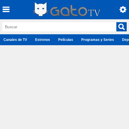
Canales de TV
Estrenos
Películas
Programas y Series
Dep