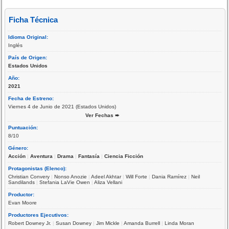
Ficha Técnica
Idioma Original:
Inglés
País de Origen:
Estados Unidos
Año:
2021
Fecha de Estreno:
Viernes 4 de Junio de 2021 (Estados Unidos)
Ver Fechas ➨
Puntuación:
8/10
Género:
Acción
|
Aventura
|
Drama
|
Fantasía
|
Ciencia Ficción
Protagonistas (Elenco):
Christian Convery
|
Nonso Anozie
|
Adeel Akhtar
|
Will Forte
|
Dania Ramírez
|
Neil
Sandilands
|
Stefania LaVie Owen
|
Aliza Vellani
Productor:
Evan Moore
Productores Ejecutivos:
Robert Downey Jr.
|
Susan Downey
|
Jim Mickle
|
Amanda Burrell
|
Linda Moran