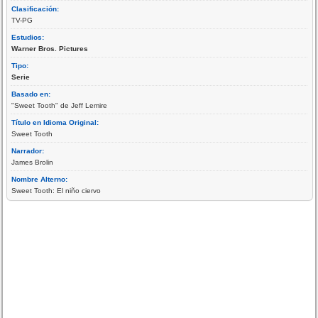
Clasificación:
TV-PG
Estudios:
Warner Bros. Pictures
Tipo:
Serie
Basado en:
"Sweet Tooth" de Jeff Lemire
Título en Idioma Original:
Sweet Tooth
Narrador:
James Brolin
Nombre Alterno:
Sweet Tooth: El niño ciervo