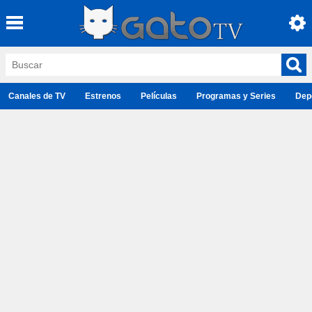
Canales de TV
Estrenos
Películas
Programas y Series
Dep