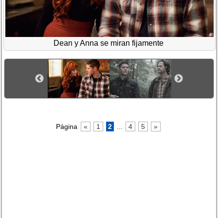
Dean y Anna se miran fijamente
Página
«
1
2
...
4
5
»