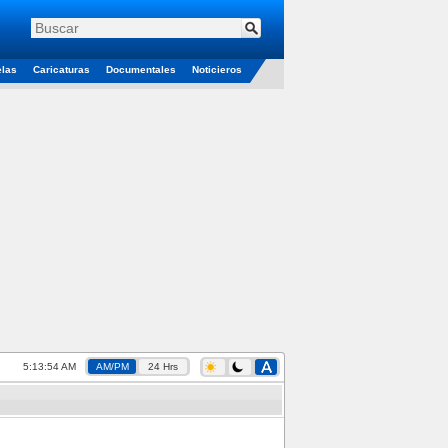
elas
Caricaturas
Documentales
Noticieros
5:13:54 AM
AM/PM
24 Hrs