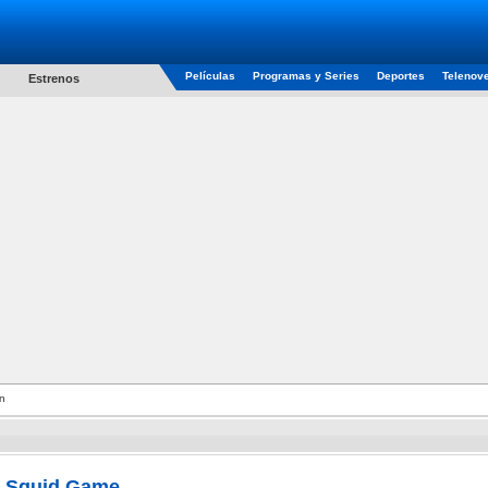
Películas
Programas y Series
Deportes
Telenov
Estrenos
n
Squid Game