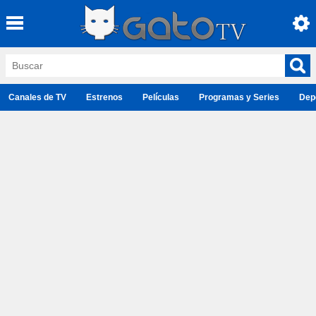
Canales de TV
Estrenos
Películas
Programas y Series
Dep