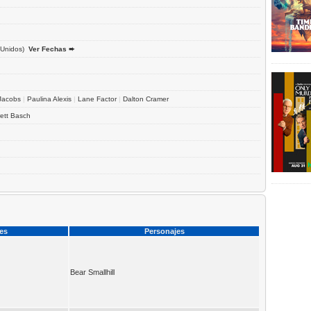
Unidos)
Ver Fechas ➨
Jacobs
|
Paulina Alexis
|
Lane Factor
|
Dalton Cramer
ett Basch
ces
Personajes
Bear Smallhill