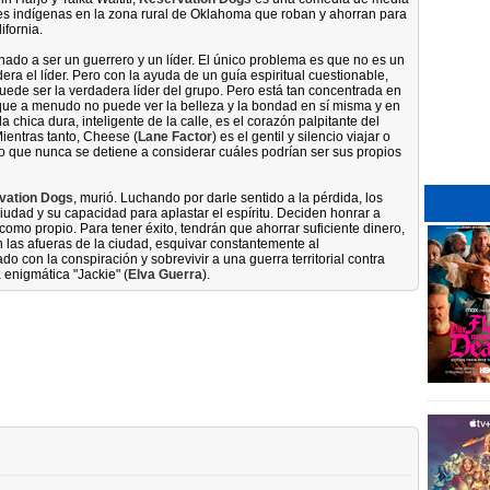
es indígenas en la zona rural de Oklahoma que roban y ahorran para
ifornia.
inado a ser un guerrero y un líder. El único problema es que no es un
era el líder. Pero con la ayuda de un guía espiritual cuestionable,
puede ser la verdadera líder del grupo. Pero está tan concentrada en
r, que a menudo no puede ver la belleza y la bondad en sí misma y en
 la chica dura, inteligente de la calle, es el corazón palpitante del
Mientras tanto, Cheese (
Lane Factor
) es el gentil y silencio viajar o
o que nunca se detiene a considerar cuáles podrían ser sus propios
vation Dogs
, murió. Luchando por darle sentido a la pérdida, los
iudad y su capacidad para aplastar el espíritu. Deciden honrar a
como propio. Para tener éxito, tendrán que ahorrar suficiente dinero,
n las afueras de la ciudad, esquivar constantemente al
do con la conspiración y sobrevivir a una guerra territorial contra
 enigmática "Jackie" (
Elva Guerra
).