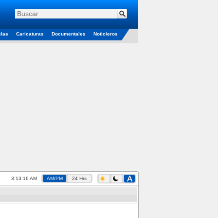
elas
Caricaturas
Documentales
Noticieros
3:13:17 AM
AM/PM
24 Hrs