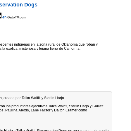
servation Dogs
en
GatoTV.com
escentes indígenas en la zona rural de Oklahoma que roban y
 la exótica, misteriosa y lejana tierra de California.
, creada por Taika Waititi y Sterlin Harjo.
con los productores ejecutivos Taika Waititi, Sterlin Harjo y Garrett
bs
,
Paulina Alexis
,
Lane Factor
y Dalton Cramer como
n Harjo y Taika Waititi,
Reservation Dogs
es una comedia de media