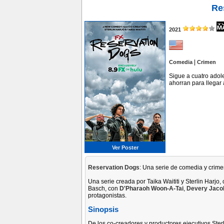
Re
2021
|
Comedia
Crimen
Sigue a cuatro adol
ahorran para llegar a
Ver Poster
Reservation Dogs
: Una serie de comedia y crimen
Una serie creada por Taika Waititi y Sterlin Harjo, 
Basch, con
D'Pharaoh Woon-A-Tai
,
Devery Jaco
protagonistas.
Sinopsis
De los co-creadores y productores ejecutivos Sterli