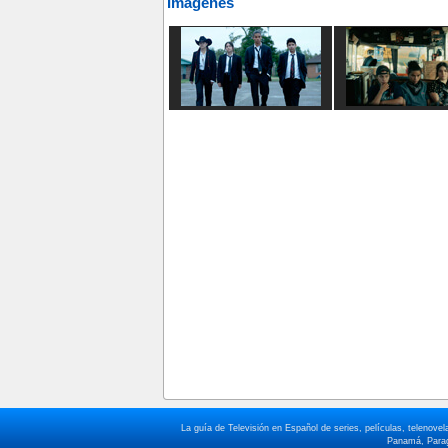
Imágenes
La guía de Televisión en Español de series, películas, telenov
Panamá, Paragu