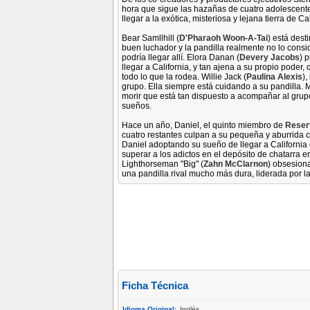
hora que sigue las hazañas de cuatro adolescent
llegar a la exótica, misteriosa y lejana tierra de Cal
Bear Samllhill (
D'Pharaoh Woon-A-Tai
) está dest
buen luchador y la pandilla realmente no lo consid
podría llegar allí. Elora Danan (
Devery Jacobs
) 
llegar a California, y tan ajena a su propio pode
todo lo que la rodea. Willie Jack (
Paulina Alexis
),
grupo. Ella siempre está cuidando a su pandilla. 
morir que está tan dispuesto a acompañar al grup
sueños.
Hace un año, Daniel, el quinto miembro de
Reser
cuatro restantes culpan a su pequeña y aburrida c
Daniel adoptando su sueño de llegar a California 
superar a los adictos en el depósito de chatarra e
Lighthorseman "Big" (
Zahn McClarnon
) obsesiona
una pandilla rival mucho más dura, liderada por la
Ficha Técnica
Idioma Original:
Inglés