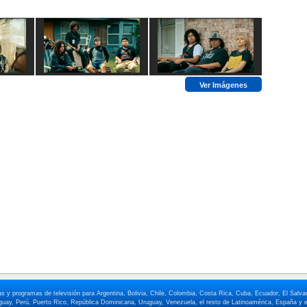
Ver Imágenes
elas y programas de televisión para Argentina, Bolivia, Chile, Colombia, Costa Rica, Cuba, Ecuador, El Sa
ay, Perú, Puerto Rico, República Dominicana, Uruguay, Venezuela, el resto de Latinoamérica, España y e