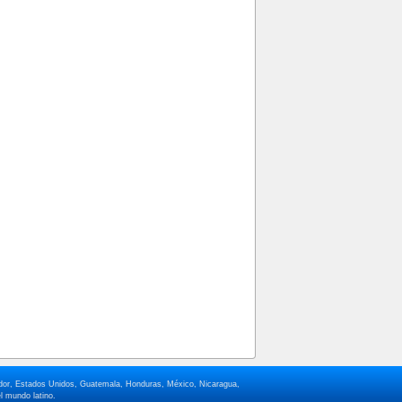
lvador, Estados Unidos, Guatemala, Honduras, México, Nicaragua,
l mundo latino.