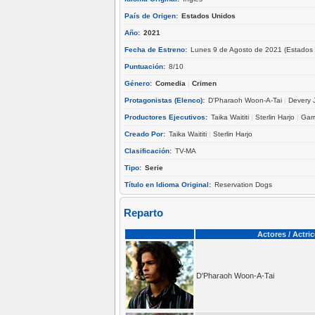
País de Origen:
Estados Unidos
Año:
2021
Fecha de Estreno:
Lunes 9 de Agosto de 2021 (Estados 
Puntuación:
8/10
Género:
Comedia
|
Crimen
Protagonistas (Elenco):
D'Pharaoh Woon-A-Tai
|
Devery 
Productores Ejecutivos:
Taika Waititi
|
Sterlin Harjo
|
Garr
Creado Por:
Taika Waititi
|
Sterlin Harjo
Clasificación:
TV-MA
Tipo:
Serie
Título en Idioma Original:
Reservation Dogs
Reparto
Actores / Actri
D'Pharaoh Woon-A-Tai