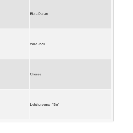
Elora Danan
Willie Jack
Cheese
Lighthorseman "Big"