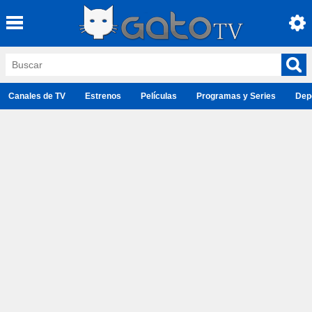
Canales de TV
Estrenos
Películas
Programas y Series
Dep