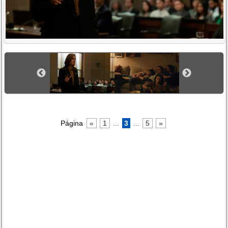
Página
«
1
...
3
...
5
»