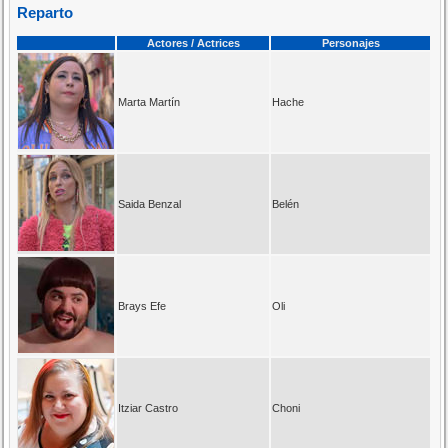
Reparto
Actores / Actrices
Personajes
Marta Martín
Hache
Saida Benzal
Belén
Brays Efe
Oli
Itziar Castro
Choni