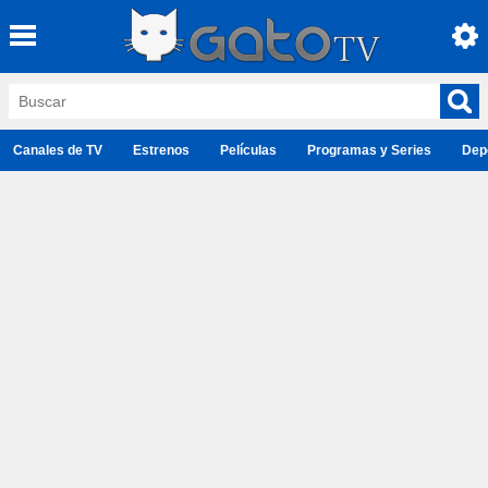
Canales de TV
Estrenos
Películas
Programas y Series
Dep