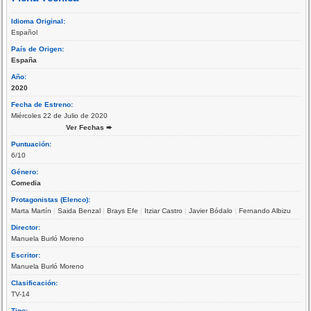
Idioma Original:
Español
País de Origen:
España
Año:
2020
Fecha de Estreno:
Miércoles 22 de Julio de 2020
Ver Fechas ➨
Puntuación:
6/10
Género:
Comedia
Protagonistas (Elenco):
Marta Martín
|
Saida Benzal
|
Brays Efe
|
Itziar Castro
|
Javier Bódalo
|
Fernando Albizu
Director:
Manuela Burló Moreno
Escritor:
Manuela Burló Moreno
Clasificación:
TV-14
Tipo: