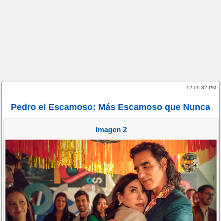
12:09:32 PM
Pedro el Escamoso: Más Escamoso que Nunca
Imagen 2