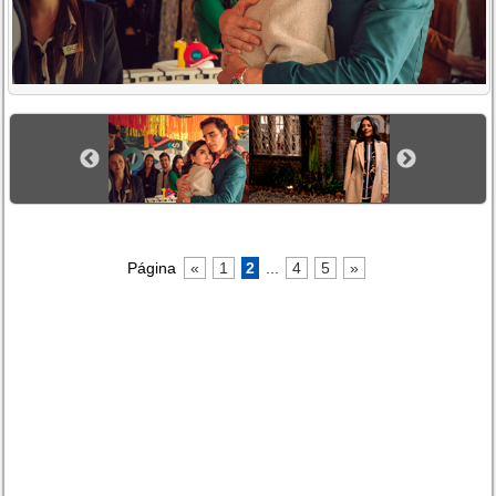
Página
«
1
2
...
4
5
»