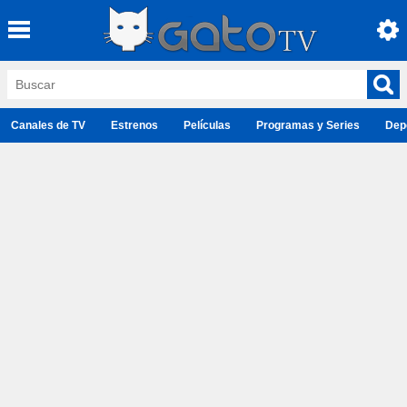
Canales de TV
Estrenos
Películas
Programas y Series
Dep