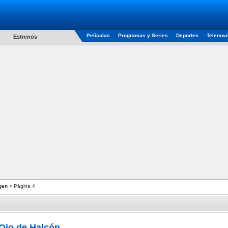
Películas
Programas y Series
Deportes
Telenov
Estrenos
gen
> Página 4
Ojo de Halcón