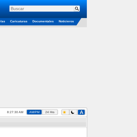
elas
Caricaturas
Documentales
Noticieros
8:27:30 AM
AM/PM
24 Hrs