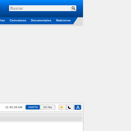
elas
Caricaturas
Documentales
Noticieros
11:40:28 AM
AM/PM
24 Hrs