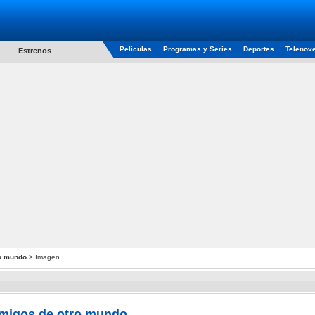
Películas
Programas y Series
Deportes
Telenov
Estrenos
ro mundo
> Imagen
amigos de otro mundo