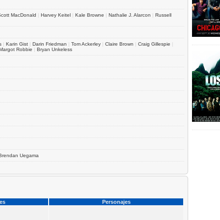
Scott MacDonald
|
Harvey Keitel
|
Kale Browne
|
Nathalie J. Alarcon
|
Russell
s
|
Karin Gist
|
Darin Friedman
|
Tom Ackerley
|
Claire Brown
|
Craig Gillespie
|
Margot Robbie
|
Bryan Unkeless
Brendan Uegama
ces
Personajes