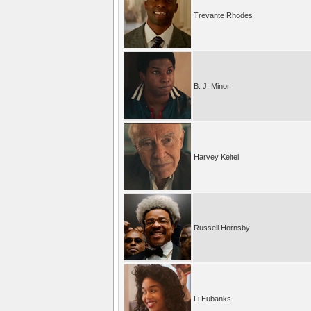
Trevante Rhodes
B. J. Minor
Harvey Keitel
Russell Hornsby
Li Eubanks