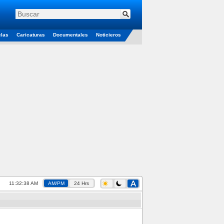
elas
Caricaturas
Documentales
Noticieros
11:32:39 AM
AM/PM
24 Hrs