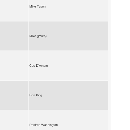
Mike Tyson
Mike (joven)
Cus D'Amato
Don King
Desiree Washington