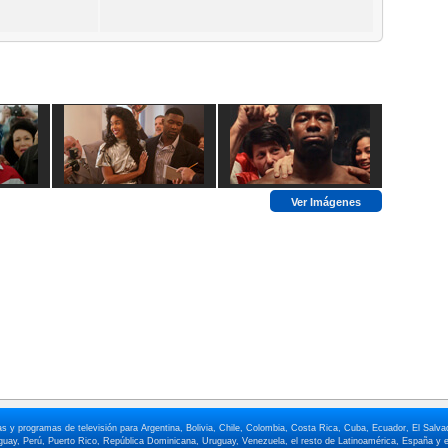
Ver Imágenes
elas y programas de televisión para Argentina, Bolivia, Chile, Colombia, Costa Rica, Cuba, Ecuador, El Sa
ay, Perú, Puerto Rico, República Dominicana, Uruguay, Venezuela, el resto de Latinoamérica, España y e