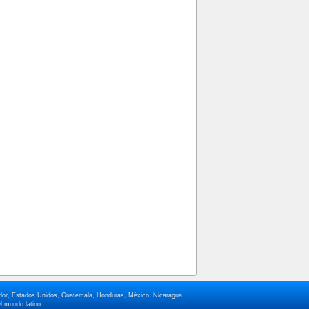
lvador, Estados Unidos, Guatemala, Honduras, México, Nicaragua,
l mundo latino.