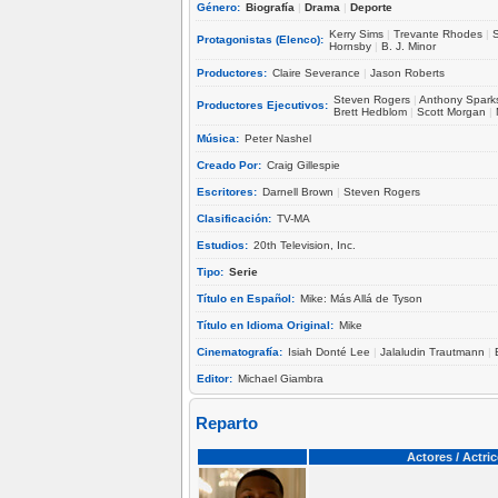
Género:
Biografía
|
Drama
|
Deporte
Kerry Sims
|
Trevante Rhodes
|
Protagonistas (Elenco):
Hornsby
|
B. J. Minor
Productores:
Claire Severance
|
Jason Roberts
Steven Rogers
|
Anthony Spark
Productores Ejecutivos:
Brett Hedblom
|
Scott Morgan
|
Música:
Peter Nashel
Creado Por:
Craig Gillespie
Escritores:
Darnell Brown
|
Steven Rogers
Clasificación:
TV-MA
Estudios:
20th Television, Inc.
Tipo:
Serie
Título en Español:
Mike: Más Allá de Tyson
Título en Idioma Original:
Mike
Cinematografía:
Isiah Donté Lee
|
Jalaludin Trautmann
|
Editor:
Michael Giambra
Reparto
Actores / Actri