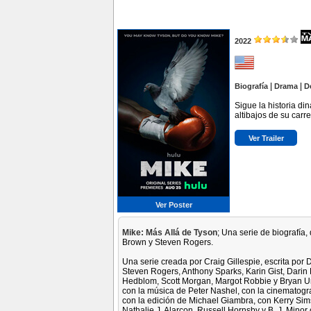
2022
|
|
Biografía
Drama
D
Sigue la historia d
altibajos de su carr
Ver Trailer
Ver Poster
Mike: Más Allá de Tyson
; Una serie de biografía,
Brown y Steven Rogers.
Una serie creada por Craig Gillespie, escrita por
Steven Rogers, Anthony Sparks, Karin Gist, Darin 
Hedblom, Scott Morgan, Margot Robbie y Bryan Un
con la música de Peter Nashel, con la cinematog
con la edición de Michael Giambra, con Kerry Sim
Nathalie J. Alarcon, Russell Hornsby y B. J. Minor