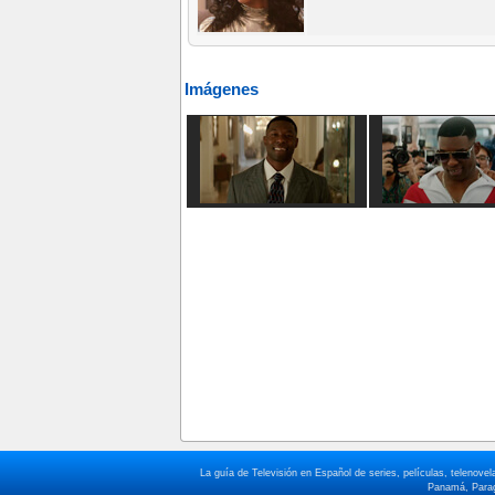
Imágenes
La guía de Televisión en Español de series, películas, telenov
Panamá, Paragu