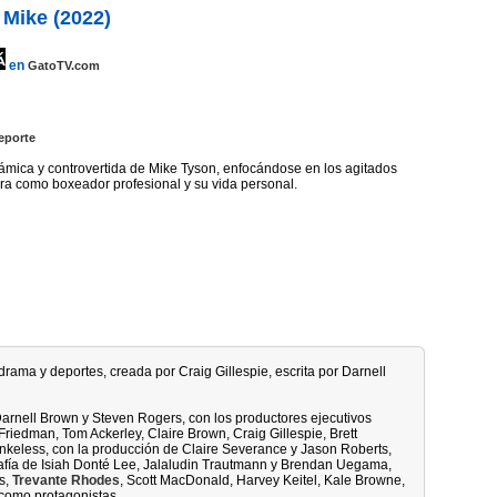
Mike (2022)
en
GatoTV.com
eporte
inámica y controvertida de Mike Tyson, enfocándose en los agitados
era como boxeador profesional y su vida personal.
 drama y deportes, creada por Craig Gillespie, escrita por Darnell
 Darnell Brown y Steven Rogers, con los productores ejecutivos
Friedman, Tom Ackerley, Claire Brown, Craig Gillespie, Brett
keless, con la producción de Claire Severance y Jason Roberts,
rafía de Isiah Donté Lee, Jalaludin Trautmann y Brendan Uegama,
s,
Trevante Rhodes
, Scott MacDonald, Harvey Keitel, Kale Browne,
 como protagonistas.