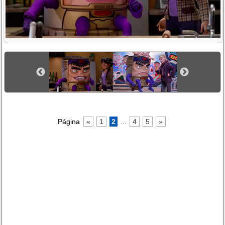
Página
«
1
2
...
4
5
»