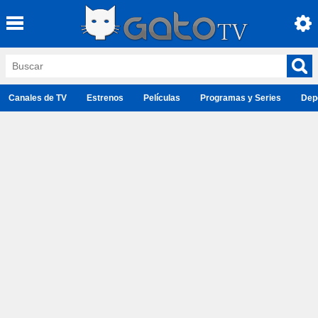
Canales de TV
Estrenos
Películas
Programas y Series
Dep