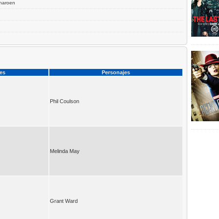
haroen
ces
Personajes
Phil Coulson
Melinda May
Grant Ward