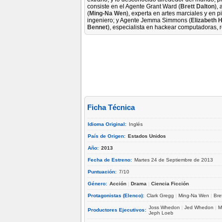
consiste en el Agente Grant Ward (
Brett Dalton
),
(
Ming-Na Wen
), experta en artes marciales y en p
ingeniero; y Agente Jemma Simmons (
Elizabeth 
Bennet
), especialista en hackear computadoras, 
Ficha Técnica
Idioma Original:
Inglés
País de Origen:
Estados Unidos
Año:
2013
Fecha de Estreno:
Martes 24 de Septiembre de 2013
Puntuación:
7/10
Género:
Acción
|
Drama
|
Ciencia Ficción
Protagonistas (Elenco):
Clark Gregg
|
Ming-Na Wen
|
Bre
Joss Whedon
|
Jed Whedon
|
M
Productores Ejecutivos:
Jeph Loeb