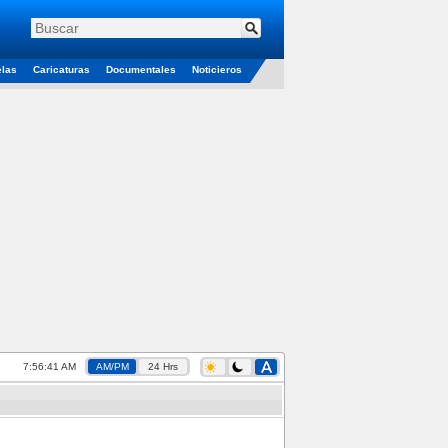
elas
Caricaturas
Documentales
Noticieros
7:56:42 AM
AM/PM
24 Hrs