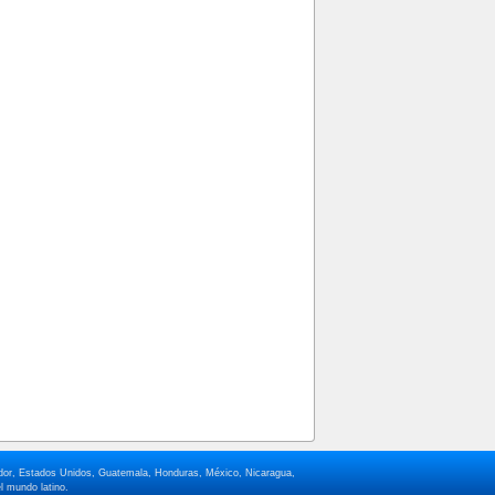
lvador, Estados Unidos, Guatemala, Honduras, México, Nicaragua,
l mundo latino.