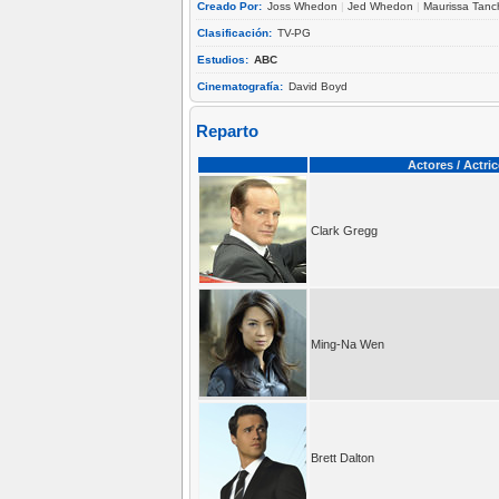
Creado Por:
Joss Whedon
|
Jed Whedon
|
Maurissa Tanc
Clasificación:
TV-PG
Estudios:
ABC
Cinematografía:
David Boyd
Reparto
Actores / Actri
Clark Gregg
Ming-Na Wen
Brett Dalton