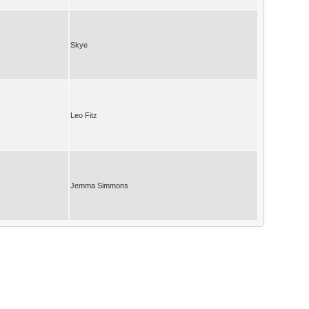
Skye
Leo Fitz
Jemma Simmons