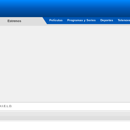
Películas
Programas y Series
Deportes
Telenov
Estrenos
.I.E.L.D.