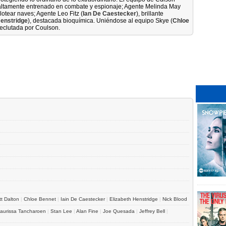
 altamente entrenado en combate y espionaje; Agente Melinda May
ilotear naves; Agente Leo Fitz (
Ian De Caestecker
), brillante
Henstridge
), destacada bioquímica. Uniéndose al equipo Skye (
Chloe
reclutada por Coulson.
tt Dalton
|
Chloe Bennet
|
Iain De Caestecker
|
Elizabeth Henstridge
|
Nick Blood
aurissa Tancharoen
|
Stan Lee
|
Alan Fine
|
Joe Quesada
|
Jeffrey Bell
|