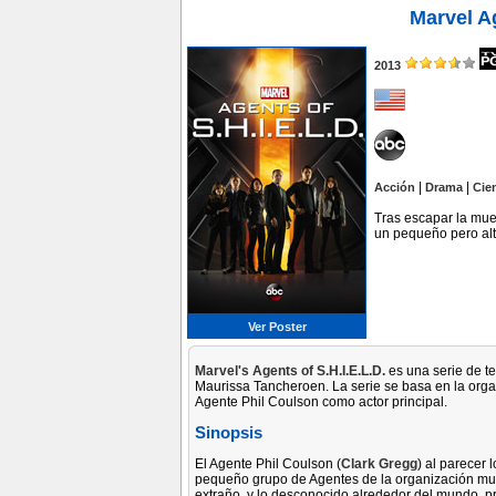
Marvel Ag
2013
|
|
Acción
Drama
Cie
Tras escapar la muer
un pequeño pero alt
Ver Poster
Marvel's Agents of S.H.I.E.L.D.
es una serie de t
Maurissa Tancheroen. La serie se basa en la orga
Agente Phil Coulson como actor principal.
Sinopsis
El Agente Phil Coulson (
Clark Gregg
) al parecer 
pequeño grupo de Agentes de la organización mund
extraño, y lo desconocido alrededor del mundo, pr