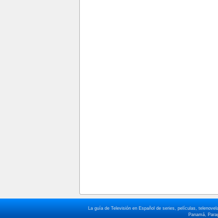
La guía de Televisión en Español de series, películas, telenov
Panamá, Paragu