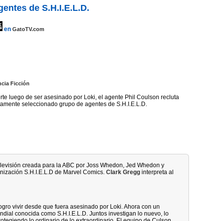
entes de S.H.I.E.L.D.
en
GatoTV.com
ncia Ficción
te luego de ser asesinado por Loki, el agente Phil Coulson recluta
amente seleccionado grupo de agentes de S.H.I.E.L.D.
elevisión creada para la ABC por Joss Whedon, Jed Whedon y
nización S.H.I.E.L.D de Marvel Comics.
Clark Gregg
interpreta al
logro vivir desde que fuera asesinado por Loki. Ahora con un
ial conocida como S.H.I.E.L.D. Juntos investigan lo nuevo, lo
otegiendo lo ordinario de lo extraordinario. El equipo de Culson