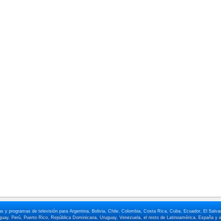
elas y programas de televisión para Argentina, Bolivia, Chile, Colombia, Costa Rica, Cuba, Ecuador, El Sa
ay, Perú, Puerto Rico, República Dominicana, Uruguay, Venezuela, el resto de Latinoamérica, España y e