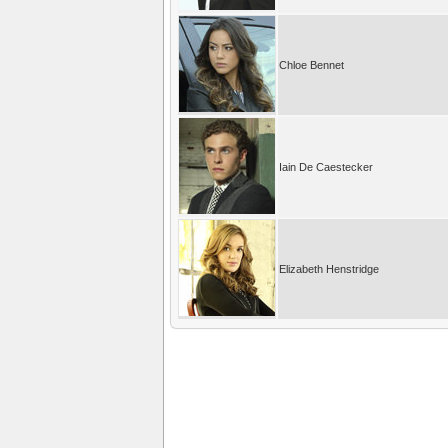
Chloe Bennet
Iain De Caestecker
Elizabeth Henstridge