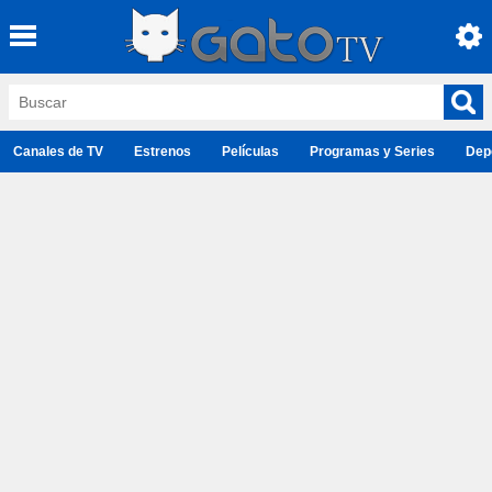
Canales de TV
Estrenos
Películas
Programas y Series
Dep