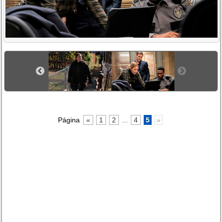
Página
«
1
2
...
4
5
»