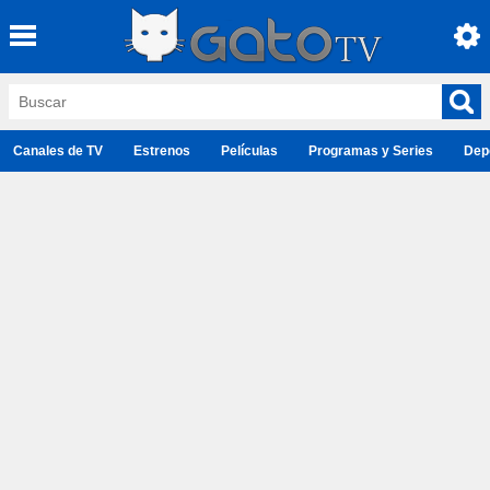
Canales de TV
Estrenos
Películas
Programas y Series
Dep