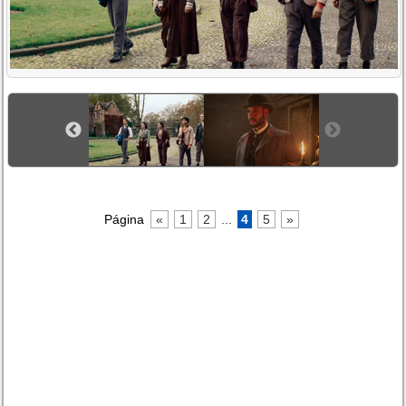
Página
«
1
2
...
4
5
»