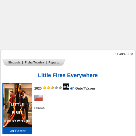
11:48:48 PM
Sinopsis
Ficha Técnica
Reparto
Little Fires Everywhere
en
2020
GatoTV.com
Drama
Ver Poster