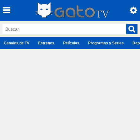
Canales de TV
Estrenos
Películas
Programas y Series
Dep