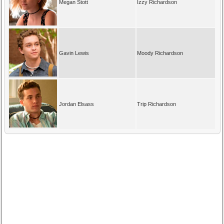
Megan Stott
Izzy Richardson
Gavin Lewis
Moody Richardson
Jordan Elsass
Trip Richardson