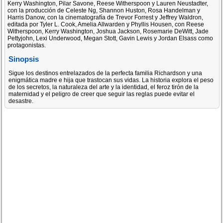
Kerry Washington, Pilar Savone, Reese Witherspoon y Lauren Neustadter,
con la producción de Celeste Ng, Shannon Huston, Rosa Handelman y
Harris Danow, con la cinematografía de Trevor Forrest y Jeffrey Waldron,
editada por Tyler L. Cook, Amelia Allwarden y Phyllis Housen, con Reese
Witherspoon, Kerry Washington, Joshua Jackson, Rosemarie DeWitt, Jade
Pettyjohn, Lexi Underwood, Megan Stott, Gavin Lewis y Jordan Elsass como
protagonistas.
Sinopsis
Sigue los destinos entrelazados de la perfecta familia Richardson y una
enigmática madre e hija que trastocan sus vidas. La historia explora el peso
de los secretos, la naturaleza del arte y la identidad, el feroz tirón de la
maternidad y el peligro de creer que seguir las reglas puede evitar el
desastre.