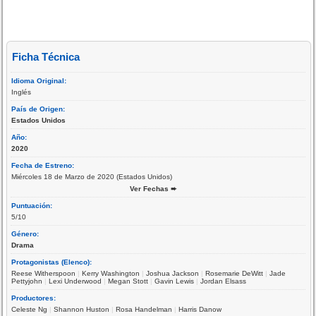
Ficha Técnica
Idioma Original:
Inglés
País de Origen:
Estados Unidos
Año:
2020
Fecha de Estreno:
Miércoles 18 de Marzo de 2020 (Estados Unidos)
Ver Fechas ➨
Puntuación:
5/10
Género:
Drama
Protagonistas (Elenco):
Reese Witherspoon
|
Kerry Washington
|
Joshua Jackson
|
Rosemarie DeWitt
|
Jade
Pettyjohn
|
Lexi Underwood
|
Megan Stott
|
Gavin Lewis
|
Jordan Elsass
Productores:
Celeste Ng
|
Shannon Huston
|
Rosa Handelman
|
Harris Danow