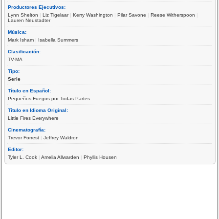
Productores Ejecutivos:
Lynn Shelton
|
Liz Tigelaar
|
Kerry Washington
|
Pilar Savone
|
Reese Witherspoon
|
Lauren Neustadter
Música:
Mark Isham
|
Isabella Summers
Clasificación:
TV-MA
Tipo:
Serie
Título en Español:
Pequeños Fuegos por Todas Partes
Título en Idioma Original:
Little Fires Everywhere
Cinematografía:
Trevor Forrest
|
Jeffrey Waldron
Editor:
Tyler L. Cook
|
Amelia Allwarden
|
Phyllis Housen