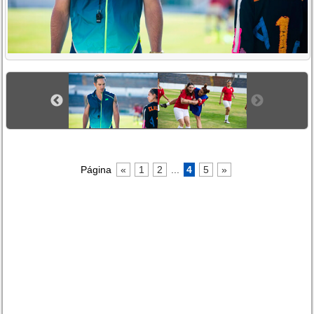
Página
«
1
2
...
4
5
»