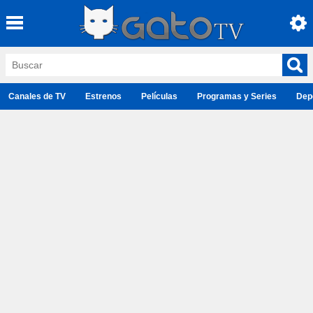
Canales de TV
Estrenos
Películas
Programas y Series
Dep