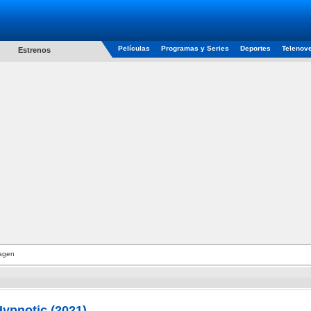
Películas
Programas y Series
Deportes
Telenov
Estrenos
agen
ypnotic (2021)