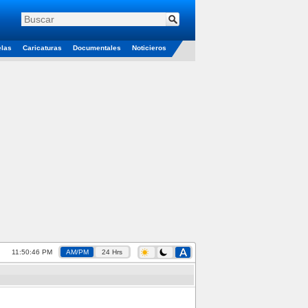
elas
Caricaturas
Documentales
Noticieros
11:50:46 PM
AM/PM
24 Hrs