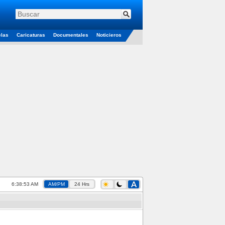
elas
Caricaturas
Documentales
Noticieros
6:38:53 AM
AM/PM
24 Hrs