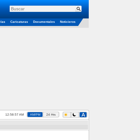
elas
Caricaturas
Documentales
Noticieros
12:58:57 AM
AM/PM
24 Hrs