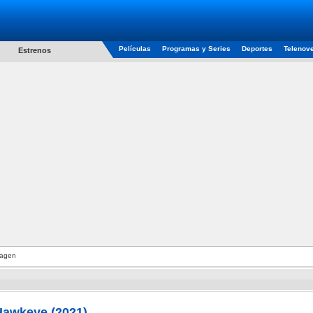
Películas
Programas y Series
Deportes
Telenov
Estrenos
agen
Hawkeye (2021)