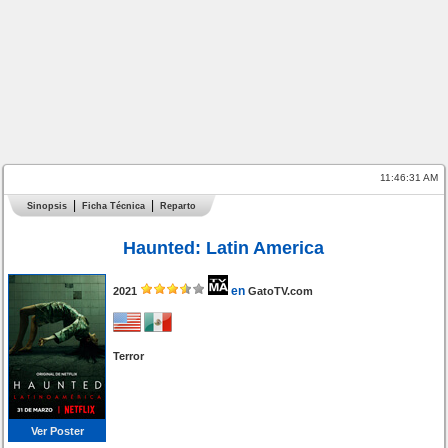
11:46:31 AM
Sinopsis
Ficha Técnica
Reparto
Haunted: Latin America
en
2021
GatoTV.com
Terror
Ver Poster