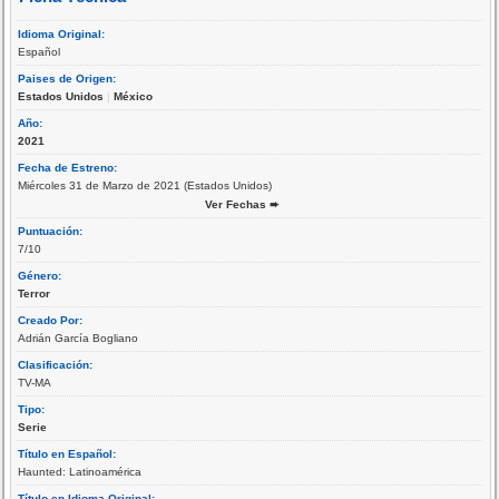
Idioma Original:
Español
Paises de Origen:
Estados Unidos
|
México
Año:
2021
Fecha de Estreno:
Miércoles 31 de Marzo de 2021 (Estados Unidos)
Ver Fechas ➨
Puntuación:
7/10
Género:
Terror
Creado Por:
Adrián García Bogliano
Clasificación:
TV-MA
Tipo:
Serie
Título en Español:
Haunted: Latinoamérica
Título en Idioma Original: