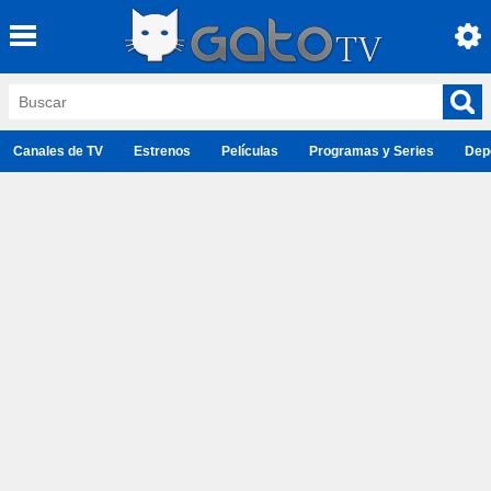
Canales de TV
Estrenos
Películas
Programas y Series
Dep