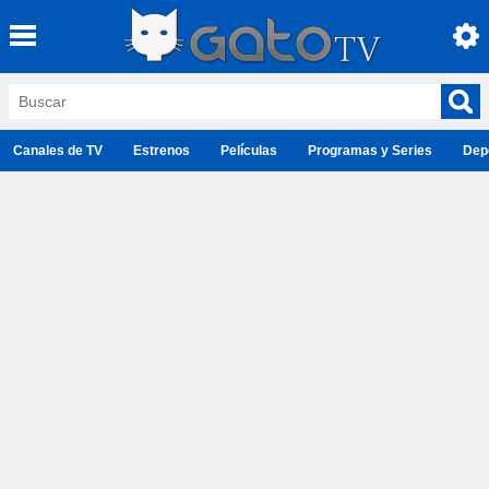
Canales de TV
Estrenos
Películas
Programas y Series
Dep