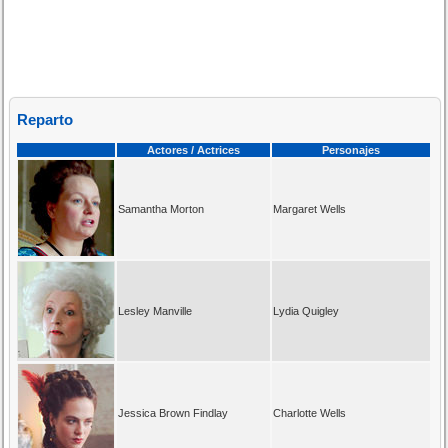
Reparto
Actores / Actrices
Personajes
Samantha Morton
Margaret Wells
Lesley Manville
Lydia Quigley
Jessica Brown Findlay
Charlotte Wells