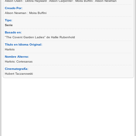
Alison Owen
|
Debra Hayward
|
Alison Carpenter
|
Moira Buffini
|
Alison Newman
Creado Por:
Alison Newman
|
Moira Buffini
Tipo:
Serie
Basado en:
"The Covent Garden Ladies" de Hallie Rubenhold
Título en Idioma Original:
Harlots
Nombre Alterno:
Harlots: Cortesanas
Cinematografía:
Hubert Taczanowski