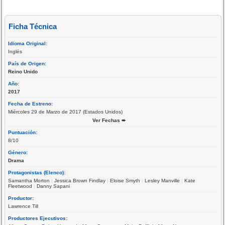
Ficha Técnica
Idioma Original:
Inglés
País de Origen:
Reino Unido
Año:
2017
Fecha de Estreno:
Miércoles 29 de Marzo de 2017 (Estados Unidos)
Ver Fechas ➨
Puntuación:
8/10
Género:
Drama
Protagonistas (Elenco):
Samantha Morton
|
Jessica Brown Findlay
|
Eloise Smyth
|
Lesley Manville
|
Kate
Fleetwood
|
Danny Sapani
Productor:
Lawrence Till
Productores Ejecutivos: