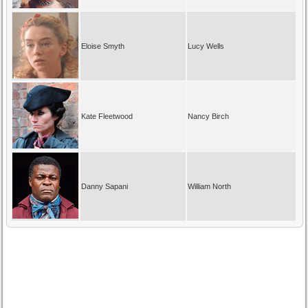
Eloise Smyth
Lucy Wells
Kate Fleetwood
Nancy Birch
Danny Sapani
William North