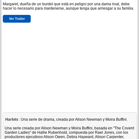
Margaret, dueña de un burdel que está en peligro por una dama rival, debe
hacer lo necesario para mantenerse, aunque tenga que arriesgar a su familia.
Ver Trailer
Harlots
: Una serie de drama, creada por Alison Newman y Moira Buffini.
Una serie creada por Alison Newman y Moira Buffini, basada en "The Covent
Garden Ladies" de Hallie Rubenhold, compuesta por Rael Jones, con los
productores ejecutivos Alison Owen, Debra Hayward, Alison Carpenter,