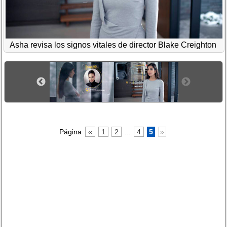
Asha revisa los signos vitales de director Blake Creighton
Página
«
1
2
...
4
5
»