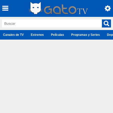
Canales de TV
Estrenos
Películas
Programas y Series
Dep