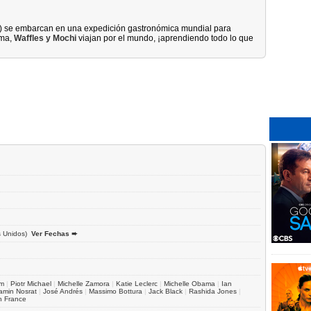
) se embarcan en una expedición gastronómica mundial para
ama,
Waffles y Mochi
viajan por el mundo, ¡aprendiendo todo lo que
 Unidos)
Ver Fechas ➨
am
|
Piotr Michael
|
Michelle Zamora
|
Katie Leclerc
|
Michelle Obama
|
Ian
amin Nosrat
|
José Andrés
|
Massimo Bottura
|
Jack Black
|
Rashida Jones
|
n France