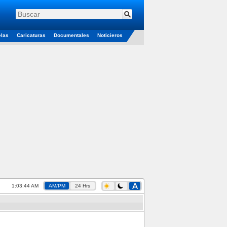
elas
Caricaturas
Documentales
Noticieros
1:03:45 AM
AM/PM
24 Hrs