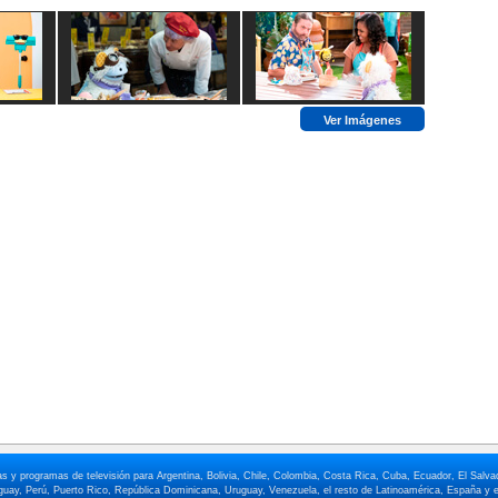
Ver Imágenes
elas y programas de televisión para Argentina, Bolivia, Chile, Colombia, Costa Rica, Cuba, Ecuador, El Sa
ay, Perú, Puerto Rico, República Dominicana, Uruguay, Venezuela, el resto de Latinoamérica, España y e