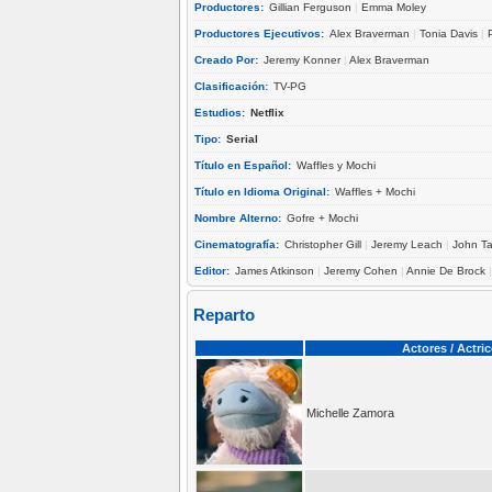
Productores:
Gillian Ferguson
|
Emma Moley
Productores Ejecutivos:
Alex Braverman
|
Tonia Davis
|
Creado Por:
Jeremy Konner
|
Alex Braverman
Clasificación:
TV-PG
Estudios:
Netflix
Tipo:
Serial
Título en Español:
Waffles y Mochi
Título en Idioma Original:
Waffles + Mochi
Nombre Alterno:
Gofre + Mochi
Cinematografía:
Christopher Gill
|
Jeremy Leach
|
John T
Editor:
James Atkinson
|
Jeremy Cohen
|
Annie De Brock
Reparto
Actores / Actri
Michelle Zamora