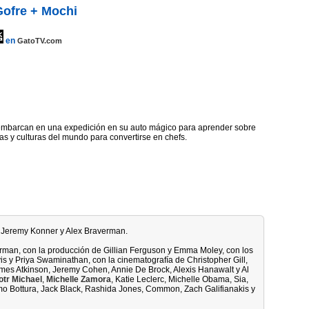
Gofre + Mochi
en
GatoTV.com
 embarcan en una expedición en su auto mágico para aprender sobre
as y culturas del mundo para convertirse en chefs.
or Jeremy Konner y Alex Braverman.
rman, con la producción de Gillian Ferguson y Emma Moley, con los
s y Priya Swaminathan, con la cinematografía de Christopher Gill,
mes Atkinson, Jeremy Cohen, Annie De Brock, Alexis Hanawalt y Al
otr Michael
,
Michelle Zamora
, Katie Leclerc, Michelle Obama, Sia,
 Bottura, Jack Black, Rashida Jones, Common, Zach Galifianakis y