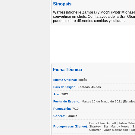
Sinopsis
Waffles (
Michelle Zamora
) y Mochi (
Piotr Michael
convertirse en chefs. Con la ayuda de la Sra. Ob
pueden sobre diferentes comidas y culturas!
Ficha Técnica
Idioma Original:
Inglés
País de Origen:
Estados Unidos
Año:
2021
Fecha de Estreno:
Martes 16 de Marzo de 2021 (Estados
Puntuación:
7/10
Género:
Familia
Diona Elise Burnett
|
Taleia Gilli
Protagonistas (Elenco):
Sharkey
|
Sia
|
Mandy Moore
|
S
Common
|
Zach Galifianakis
|
Ta