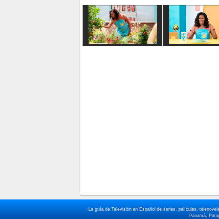
La guía de Televisión en Español de series, películas, telenov
Panamá, Paragu