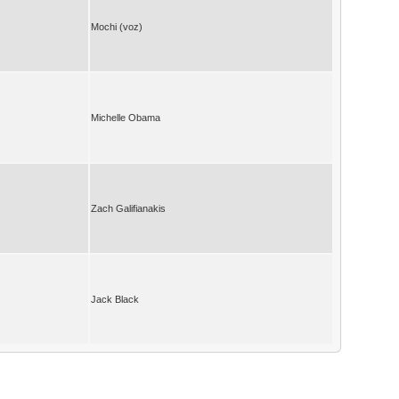
Mochi (voz)
Michelle Obama
Zach Galifianakis
Jack Black