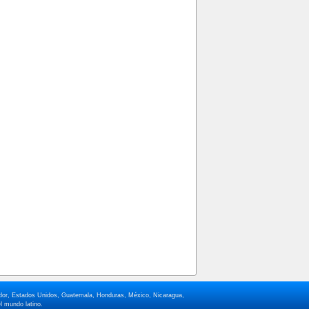
lvador, Estados Unidos, Guatemala, Honduras, México, Nicaragua,
l mundo latino.