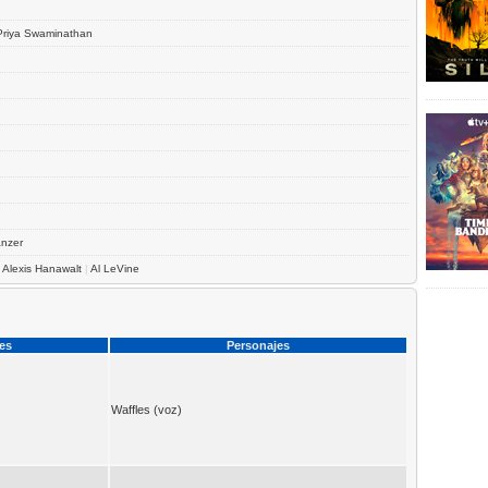
Priya Swaminathan
anzer
|
Alexis Hanawalt
|
Al LeVine
ces
Personajes
Waffles (voz)