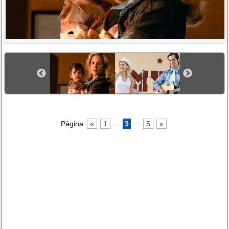
Página
«
1
...
3
...
5
»