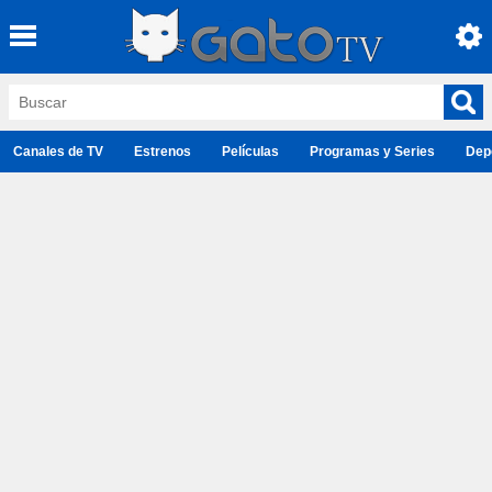
Canales de TV
Estrenos
Películas
Programas y Series
Dep