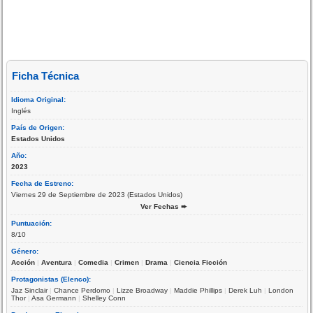
Ficha Técnica
Idioma Original:
Inglés
País de Origen:
Estados Unidos
Año:
2023
Fecha de Estreno:
Viernes 29 de Septiembre de 2023 (Estados Unidos)
Ver Fechas ➨
Puntuación:
8/10
Género:
Acción
|
Aventura
|
Comedia
|
Crimen
|
Drama
|
Ciencia Ficción
Protagonistas (Elenco):
Jaz Sinclair
|
Chance Perdomo
|
Lizze Broadway
|
Maddie Phillips
|
Derek Luh
|
London
Thor
|
Asa Germann
|
Shelley Conn