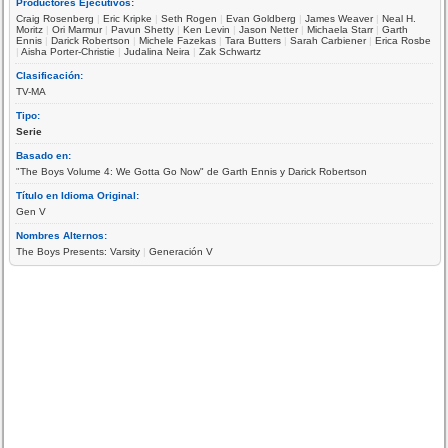
Productores Ejecutivos:
Craig Rosenberg
|
Eric Kripke
|
Seth Rogen
|
Evan Goldberg
|
James Weaver
|
Neal H.
Moritz
|
Ori Marmur
|
Pavun Shetty
|
Ken Levin
|
Jason Netter
|
Michaela Starr
|
Garth
Ennis
|
Darick Robertson
|
Michele Fazekas
|
Tara Butters
|
Sarah Carbiener
|
Erica Rosbe
|
Aisha Porter-Christie
|
Judalina Neira
|
Zak Schwartz
Clasificación:
TV-MA
Tipo:
Serie
Basado en:
"The Boys Volume 4: We Gotta Go Now" de Garth Ennis y Darick Robertson
Título en Idioma Original:
Gen V
Nombres Alternos:
The Boys Presents: Varsity
|
Generación V