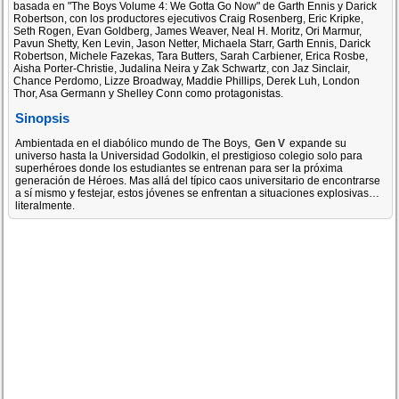
basada en "The Boys Volume 4: We Gotta Go Now" de Garth Ennis y Darick
Robertson, con los productores ejecutivos Craig Rosenberg, Eric Kripke,
Seth Rogen, Evan Goldberg, James Weaver, Neal H. Moritz, Ori Marmur,
Pavun Shetty, Ken Levin, Jason Netter, Michaela Starr, Garth Ennis, Darick
Robertson, Michele Fazekas, Tara Butters, Sarah Carbiener, Erica Rosbe,
Aisha Porter-Christie, Judalina Neira y Zak Schwartz, con Jaz Sinclair,
Chance Perdomo, Lizze Broadway, Maddie Phillips, Derek Luh, London
Thor, Asa Germann y Shelley Conn como protagonistas.
Sinopsis
Ambientada en el diabólico mundo de The Boys,
Gen V
expande su
universo hasta la Universidad Godolkin, el prestigioso colegio solo para
superhéroes donde los estudiantes se entrenan para ser la próxima
generación de Héroes. Mas allá del típico caos universitario de encontrarse
a sí mismo y festejar, estos jóvenes se enfrentan a situaciones explosivas…
literalmente.