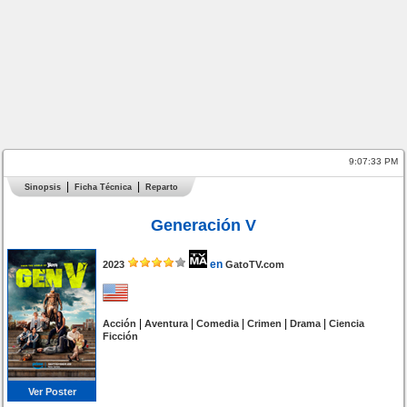
9:07:33 PM
Sinopsis
Ficha Técnica
Reparto
Generación V
en
2023
GatoTV.com
|
|
|
|
|
Acción
Aventura
Comedia
Crimen
Drama
Ciencia
Ficción
Ver Poster