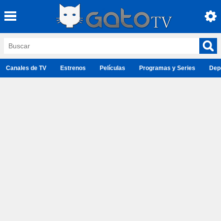
Canales de TV
Estrenos
Películas
Programas y Series
Dep