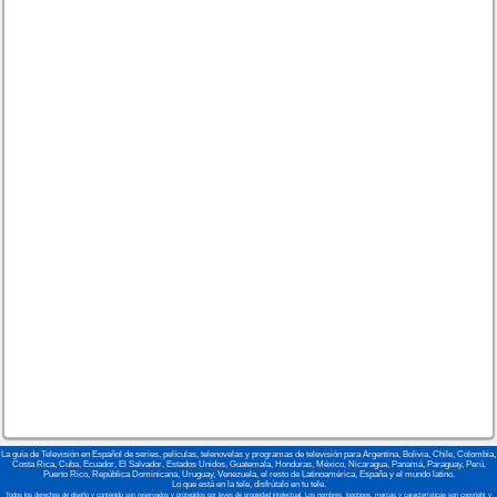
La guía de Televisión en Español de series, películas, telenovelas y programas de televisión para Argentina, Bolivia, Chile, Colombia,
Costa Rica, Cuba, Ecuador, El Salvador, Estados Unidos, Guatemala, Honduras, México, Nicaragua, Panamá, Paraguay, Perú,
Puerto Rico, República Dominicana, Uruguay, Venezuela, el resto de Latinoamérica, España y el mundo latino.
Lo que está en la tele, disfrútalo en tu tele.