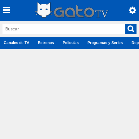
Canales de TV
Estrenos
Películas
Programas y Series
Dep