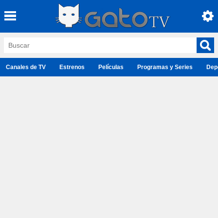
Canales de TV
Estrenos
Películas
Programas y Series
Dep