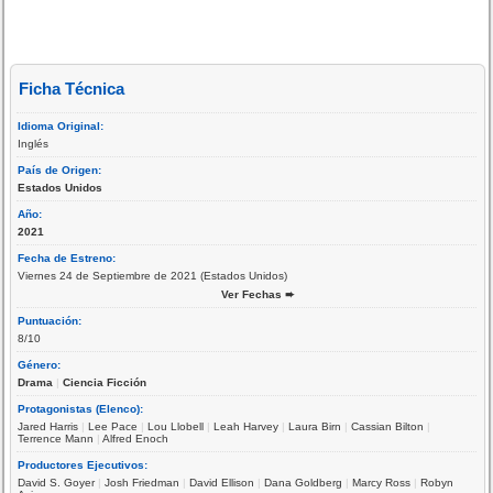
Ficha Técnica
Idioma Original:
Inglés
País de Origen:
Estados Unidos
Año:
2021
Fecha de Estreno:
Viernes 24 de Septiembre de 2021 (Estados Unidos)
Ver Fechas ➨
Puntuación:
8/10
Género:
Drama
|
Ciencia Ficción
Protagonistas (Elenco):
Jared Harris
|
Lee Pace
|
Lou Llobell
|
Leah Harvey
|
Laura Birn
|
Cassian Bilton
|
Terrence Mann
|
Alfred Enoch
Productores Ejecutivos:
David S. Goyer
|
Josh Friedman
|
David Ellison
|
Dana Goldberg
|
Marcy Ross
|
Robyn