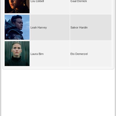
Lou Llobell
Gaal Dornick
Leah Harvey
Salvor Hardin
Laura Birn
Eto Demerzel