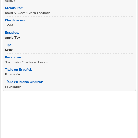
Asimov
Creado Por:
David S. Goyer
|
Josh Friedman
Clasificación:
TV-14
Estudios:
Apple TV+
Tipo:
Serie
Basado en:
"Foundation" de Isaac Asimov
Título en Español:
Fundación
Título en Idioma Original:
Foundation