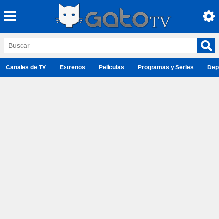
Canales de TV
Estrenos
Películas
Programas y Series
Dep