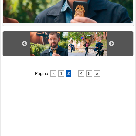
Página
«
1
2
...
4
5
»