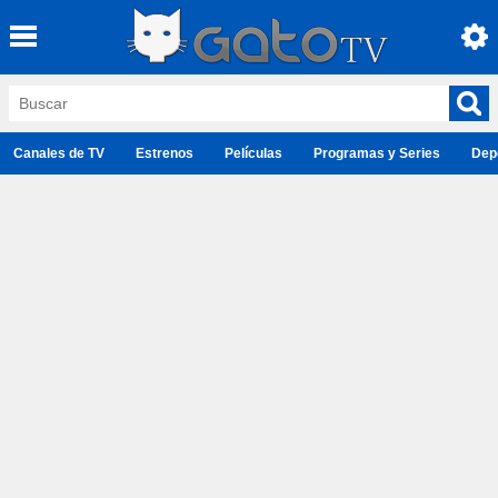
Canales de TV
Estrenos
Películas
Programas y Series
Dep