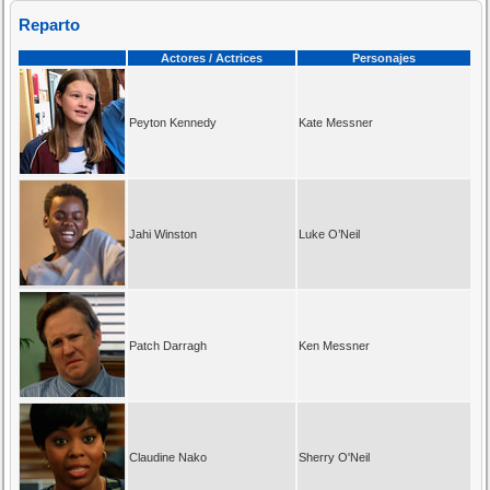
Reparto
Actores / Actrices
Personajes
Peyton Kennedy
Kate Messner
Jahi Winston
Luke O’Neil
Patch Darragh
Ken Messner
Claudine Nako
Sherry O'Neil