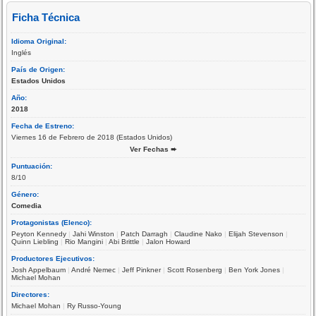
Ficha Técnica
Idioma Original:
Inglés
País de Origen:
Estados Unidos
Año:
2018
Fecha de Estreno:
Viernes 16 de Febrero de 2018 (Estados Unidos)
Ver Fechas ➨
Puntuación:
8/10
Género:
Comedia
Protagonistas (Elenco):
Peyton Kennedy
|
Jahi Winston
|
Patch Darragh
|
Claudine Nako
|
Elijah Stevenson
|
Quinn Liebling
|
Rio Mangini
|
Abi Brittle
|
Jalon Howard
Productores Ejecutivos:
Josh Appelbaum
|
André Nemec
|
Jeff Pinkner
|
Scott Rosenberg
|
Ben York Jones
|
Michael Mohan
Directores:
Michael Mohan
|
Ry Russo-Young