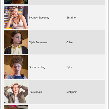
Sydney Sweeney
Emaline
Elijah Stevenson
Oliver
Quinn Liebling
Tyler
Rio Mangini
McQuaid