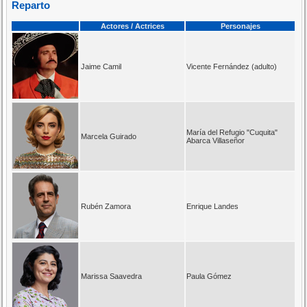
Reparto
Actores / Actrices
Personajes
Jaime Camil
Vicente Fernández (adulto)
María del Refugio "Cuquita"
Marcela Guirado
Abarca Villaseñor
Rubén Zamora
Enrique Landes
Marissa Saavedra
Paula Gómez