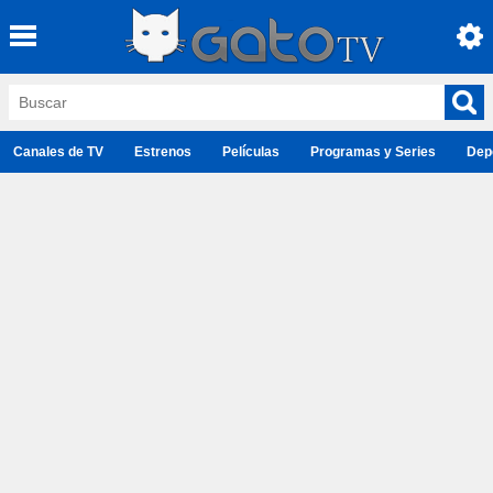
Canales de TV
Estrenos
Películas
Programas y Series
Dep