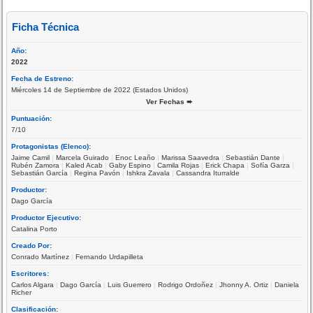
Ficha Técnica
Año:
2022
Fecha de Estreno:
Miércoles 14 de Septiembre de 2022 (Estados Unidos)
Ver Fechas ➨
Puntuación:
7/10
Protagonistas (Elenco):
Jaime Camil
|
Marcela Guirado
|
Enoc Leaño
|
Marissa Saavedra
|
Sebastián Dante
|
Rubén Zamora
|
Kaled Acab
|
Gaby Espino
|
Camila Rojas
|
Erick Chapa
|
Sofía Garza
|
Sebastián García
|
Regina Pavón
|
Ishkra Zavala
|
Cassandra Iturralde
Productor:
Dago García
Productor Ejecutivo:
Catalina Porto
Creado Por:
Conrado Martínez
|
Fernando Urdapilleta
Escritores:
Carlos Algara
|
Dago García
|
Luis Guerrero
|
Rodrigo Ordoñez
|
Jhonny A. Ortiz
|
Daniela
Richer
Clasificación: