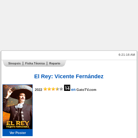
6:21:16 AM
Sinopsis
Ficha Técnica
Reparto
El Rey: Vicente Fernández
en
2022
GatoTV.com
Ver Poster