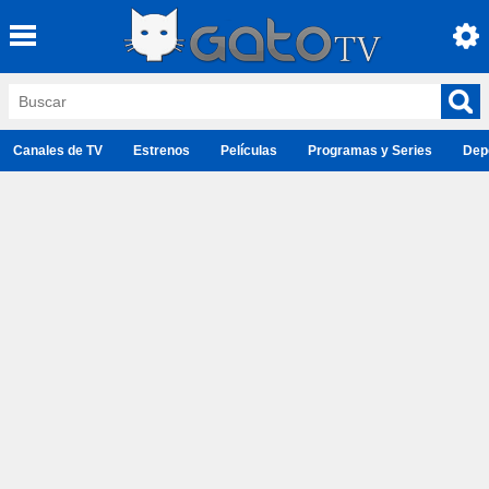
Canales de TV
Estrenos
Películas
Programas y Series
Dep