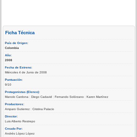
Ficha Técnica
País de Origen:
Colombia
Año:
2008
Fecha de Estreno:
Miércoles 4 de Junio de 2008
Puntuación:
9/10
Protagonistas (Elenco):
Manolo Cardona
|
Diego Cadavid
|
Fernando Solórzano
|
Karen Martínez
Productores:
Amparo Gutierrez
|
Cristina Palacio
Director:
Luis Alberto Restrepo
Creado Por:
Andrés López López