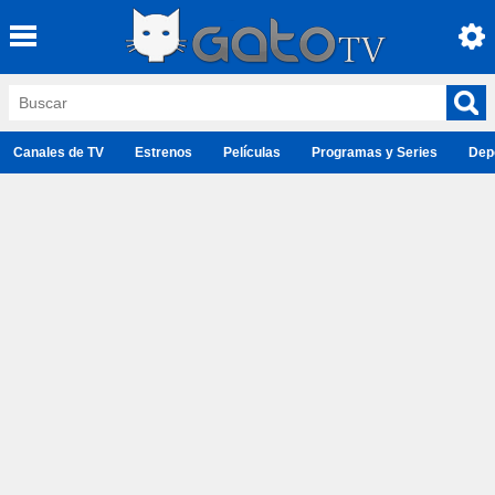
Canales de TV
Estrenos
Películas
Programas y Series
Dep