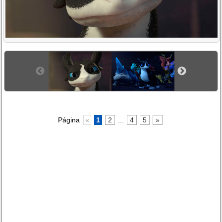
Página
«
1
2
...
4
5
»