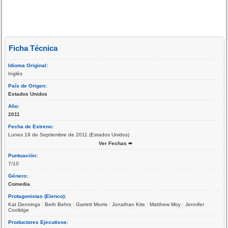
Ficha Técnica
Idioma Original:
Inglés
País de Origen:
Estados Unidos
Año:
2011
Fecha de Estreno:
Lunes 19 de Septiembre de 2011 (Estados Unidos)
Ver Fechas ➨
Puntuación:
7/10
Género:
Comedia
Protagonistas (Elenco):
Kat Dennings
|
Beth Behrs
|
Garrett Morris
|
Jonathan Kite
|
Matthew Moy
|
Jennifer
Coolidge
Productores Ejecutivos: