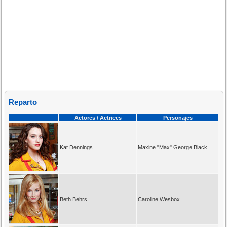
Reparto
Actores / Actrices
Personajes
Kat Dennings
Maxine "Max" George Black
Beth Behrs
Caroline Wesbox