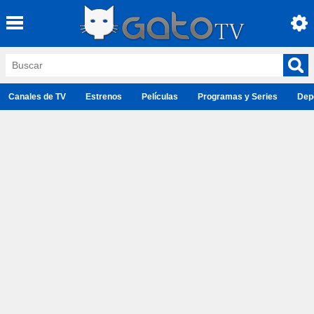
Canales de TV
Estrenos
Películas
Programas y Series
Dep