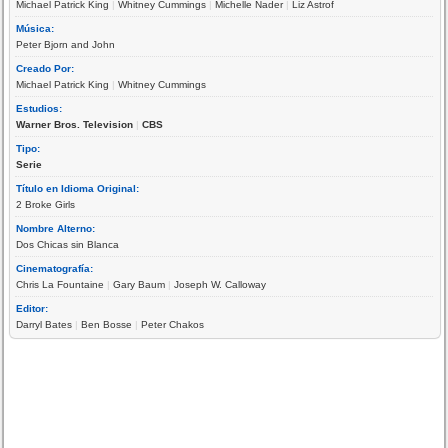
Michael Patrick King
|
Whitney Cummings
|
Michelle Nader
|
Liz Astrof
Música:
Peter Bjorn and John
Creado Por:
Michael Patrick King
|
Whitney Cummings
Estudios:
Warner Bros. Television
|
CBS
Tipo:
Serie
Título en Idioma Original:
2 Broke Girls
Nombre Alterno:
Dos Chicas sin Blanca
Cinematografía:
Chris La Fountaine
|
Gary Baum
|
Joseph W. Calloway
Editor:
Darryl Bates
|
Ben Bosse
|
Peter Chakos