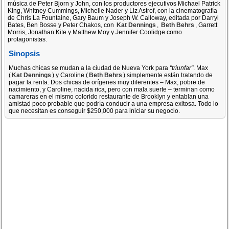
música de Peter Bjorn y John, con los productores ejecutivos Michael Patrick
King, Whitney Cummings, Michelle Nader y Liz Astrof, con la cinematografía
de Chris La Fountaine, Gary Baum y Joseph W. Calloway, editada por Darryl
Bates, Ben Bosse y Peter Chakos, con
Kat Dennings
,
Beth Behrs
, Garrett
Morris, Jonathan Kite y Matthew Moy y Jennifer Coolidge como
protagonistas.
Sinopsis
Muchas chicas se mudan a la ciudad de Nueva York para
"triunfar"
. Max
(
Kat Dennings
) y Caroline (
Beth Behrs
) simplemente están tratando de
pagar la renta. Dos chicas de orígenes muy diferentes – Max, pobre de
nacimiento, y Caroline, nacida rica, pero con mala suerte – terminan como
camareras en el mismo colorido restaurante de Brooklyn y entablan una
amistad poco probable que podría conducir a una empresa exitosa. Todo lo
que necesitan es conseguir $250,000 para iniciar su negocio.