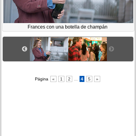
Frances con una botella de champán
Página
«
1
2
...
4
5
»