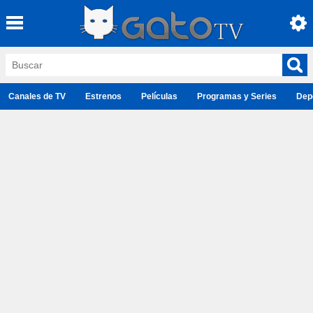
Canales de TV
Estrenos
Películas
Programas y Series
Dep