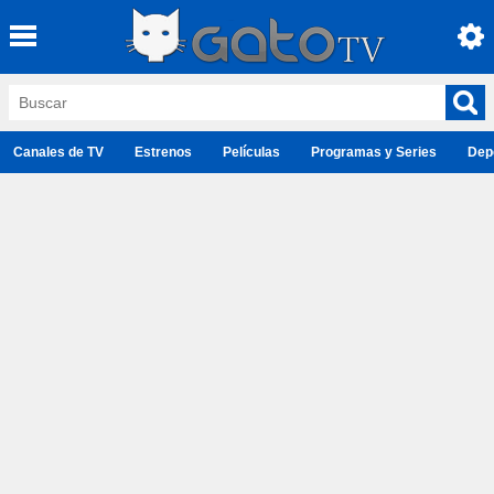
Canales de TV
Estrenos
Películas
Programas y Series
Dep