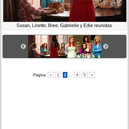
Susan, Linette, Bree, Gabrielle y Edie reunidas
Página
«
1
2
...
4
5
»