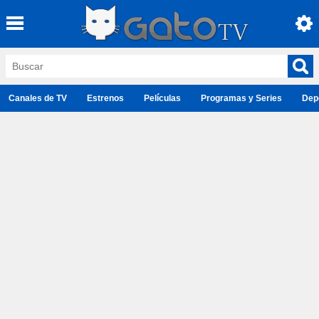
Canales de TV
Estrenos
Películas
Programas y Series
Dep