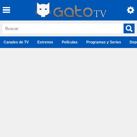
Canales de TV
Estrenos
Películas
Programas y Series
Dep