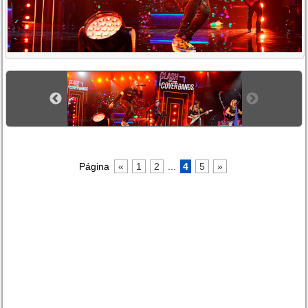
Página
«
1
2
...
4
5
»