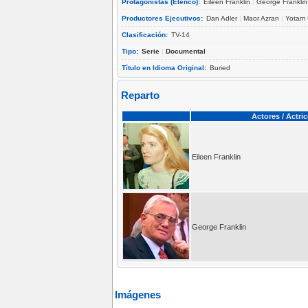
Protagonistas (Elenco):
Eileen Franklin
|
George Franklin
Productores Ejecutivos:
Dan Adler
|
Maor Azran
|
Yotam
Clasificación:
TV-14
Tipo:
Serie
|
Documental
Título en Idioma Original:
Buried
Reparto
Actores / Actri
Eileen Franklin
George Franklin
Imágenes