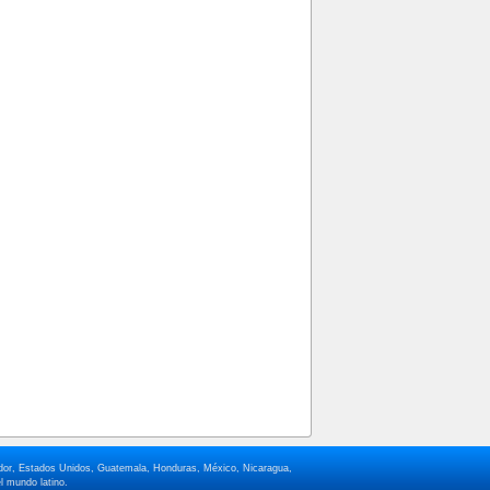
lvador, Estados Unidos, Guatemala, Honduras, México, Nicaragua,
l mundo latino.