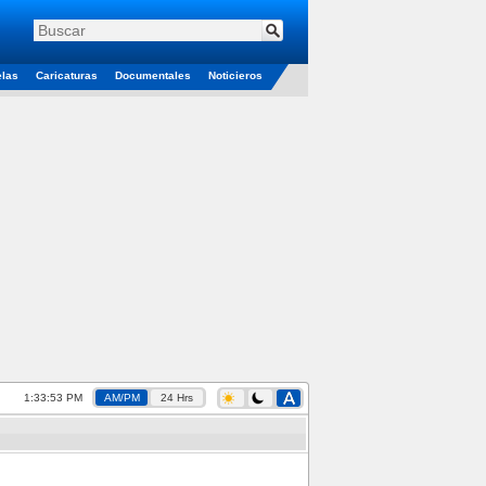
elas
Caricaturas
Documentales
Noticieros
1:33:54 PM
AM/PM
24 Hrs