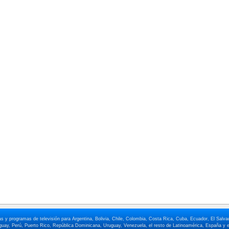
elas y programas de televisión para Argentina, Bolivia, Chile, Colombia, Costa Rica, Cuba, Ecuador, El Sa
ay, Perú, Puerto Rico, República Dominicana, Uruguay, Venezuela, el resto de Latinoamérica, España y e