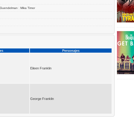
 Guendelman
|
Mika Timor
ces
Personajes
Eileen Franklin
George Franklin