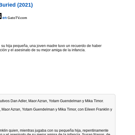
Buried (2021)
en
GatoTV.com
 su hija pequeña, una joven madre tuvo un recuerdo de haber
ción y el asesinato de su mejor amiga de la infancia.
ecutivos Dan Adler, Maor Azran, Yotam Guendelman y Mika Timor.
r, Maor Azran, Yotam Guendelman y Mika Timor, con Eileen Franklin y
anklin quien, mientras jugaba con su pequeña hija, repentinamente
n y el asesinato de su mejor amiga de la infancia, Susan Nason, de