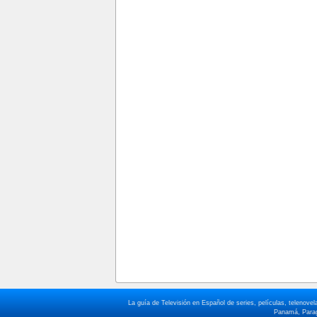
La guía de Televisión en Español de series, películas, telenov
Panamá, Paragu