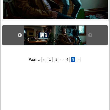
Página
«
1
2
...
4
5
»