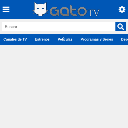
Canales de TV
Estrenos
Películas
Programas y Series
Dep