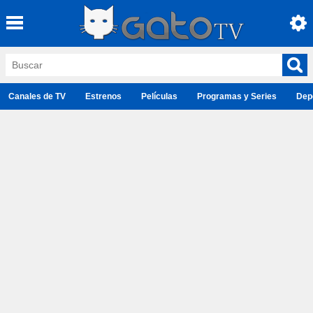
Canales de TV
Estrenos
Películas
Programas y Series
Dep