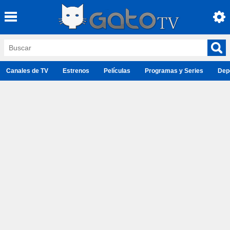
Canales de TV
Estrenos
Películas
Programas y Series
Dep