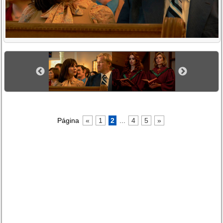
Página
«
1
2
...
4
5
»