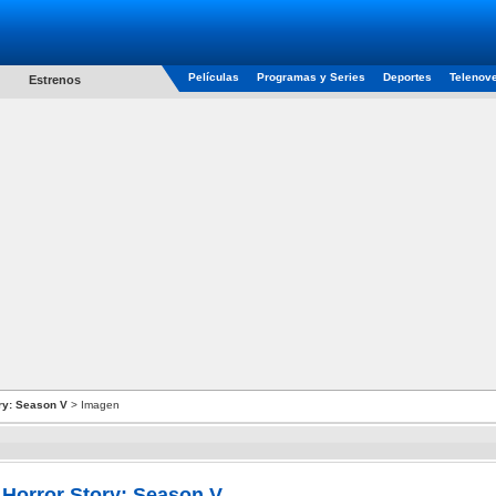
Películas
Programas y Series
Deportes
Telenov
Estrenos
ry: Season V
> Imagen
Horror Story: Season V