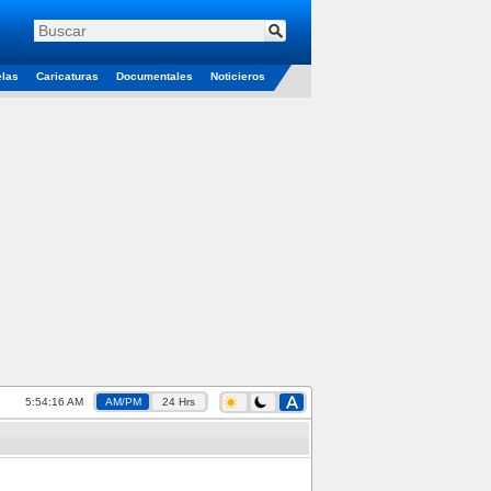
elas
Caricaturas
Documentales
Noticieros
5:54:16 AM
AM/PM
24 Hrs