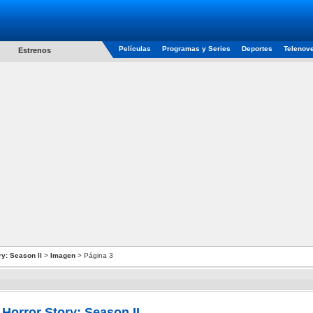
Películas
Programas y Series
Deportes
Telenov
Estrenos
y: Season II
>
Imagen
> Página 3
Horror Story: Season II