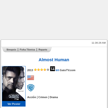
11:36:26 AM
Sinopsis
Ficha Técnica
Reparto
Almost Human
en
2013
GatoTV.com
|
|
Acción
Crimen
Drama
Ver Poster