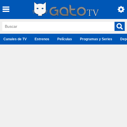
Canales de TV
Estrenos
Películas
Programas y Series
Dep