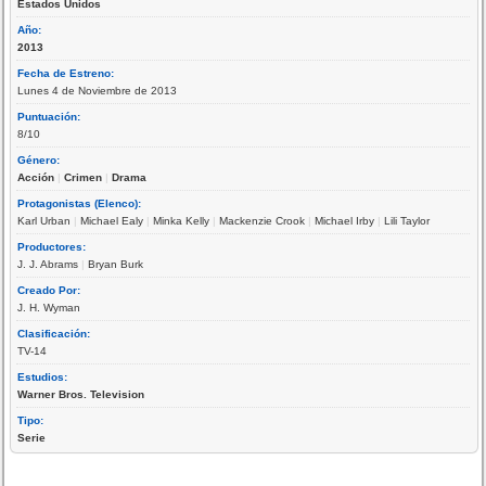
Estados Unidos
Año:
2013
Fecha de Estreno:
Lunes 4 de Noviembre de 2013
Puntuación:
8/10
Género:
Acción
|
Crimen
|
Drama
Protagonistas (Elenco):
Karl Urban
|
Michael Ealy
|
Minka Kelly
|
Mackenzie Crook
|
Michael Irby
|
Lili Taylor
Productores:
J. J. Abrams
|
Bryan Burk
Creado Por:
J. H. Wyman
Clasificación:
TV-14
Estudios:
Warner Bros. Television
Tipo:
Serie