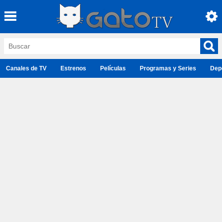
Canales de TV
Estrenos
Películas
Programas y Series
Dep