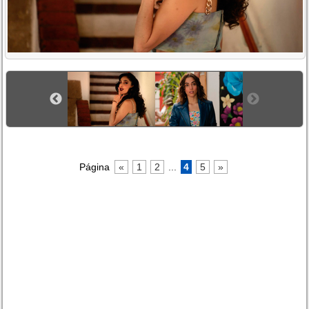
Página
«
1
2
...
4
5
»