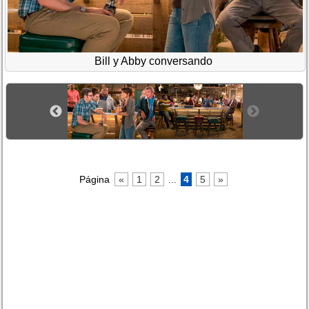
Bill y Abby conversando
Página
«
1
2
...
4
5
»