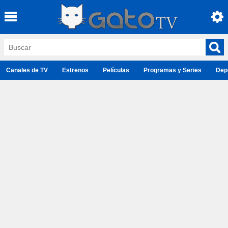
Canales de TV
Estrenos
Películas
Programas y Series
Dep